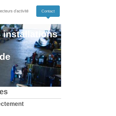
ecteurs d'activité
Contact
 installations
nde
es
ectement