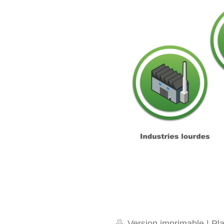
Version imprimable
|
Pla